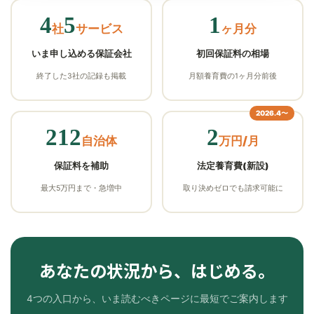
4
5
1
社
サービス
ヶ月分
いま申し込める保証会社
初回保証料の相場
終了した3社の記録も掲載
月額養育費の1ヶ月分前後
2026.4〜
212
2
自治体
万円/月
保証料を補助
法定養育費(新設)
最大5万円まで・急増中
取り決めゼロでも請求可能に
あなたの状況から、はじめる。
4つの入口から、いま読むべきページに最短でご案内します