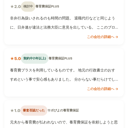
★2.0
検討中
養育費保証PLUS
非弁行為扱いされるのも時間の問題。 退職代行などと同じよう
に、日弁連が違法と法務大臣に意見を出している。 ここのブロ…
この会社の詳細へ →
★5.0
契約中(1年以上)
養育費保証PLUS
養育費プラスを利用しているものです。 地元の行政書士のおす
すめという事で安心感もありました。 分からない事だらけでし…
この会社の詳細へ →
★1.0
審査否認だった
サポぴよの養育費保証
元夫から養育費が払われないので、養育費保証を依頼しようと思