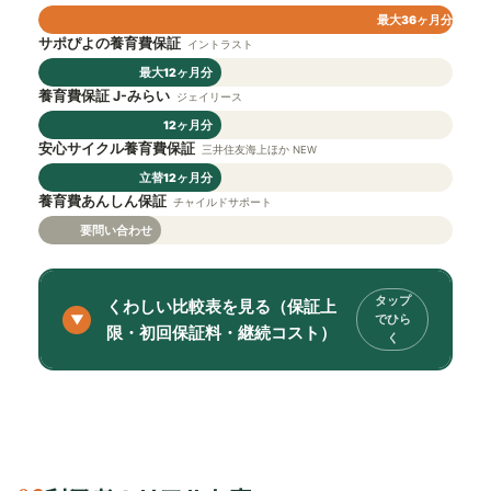
最大36ヶ月分
サポぴよの養育費保証
イントラスト
最大12ヶ月分
養育費保証 J-みらい
ジェイリース
12ヶ月分
安心サイクル養育費保証
三井住友海上ほか NEW
立替12ヶ月分
養育費あんしん保証
チャイルドサポート
要問い合わせ
くわしい比較表を見る（保証上
限・初回保証料・継続コスト）