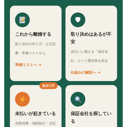
🛡
これから離婚する
取り決めはあるが不
安
取り決めの作り方・公正証
未払いに備える「保証会
書・準備リストから
社」という選択肢を知る
準備リストへ →
仕組みの解説へ →
急ぎの方
未払いが起きている
保証会社を探してい
る
先取特権・強制執行・法定