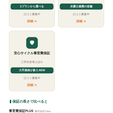
3プランから選べる
弁護士連携の老舗
口コミ募集中
口コミ募集中
詳細 →
詳細 →
🛡
安心サイクル養育費保証
三井住友海上ほか
大手損保が参入 NEW
口コミ募集中
詳細 →
▍保証の長さで比べると
養育費保証PLUS
株式会社Casa