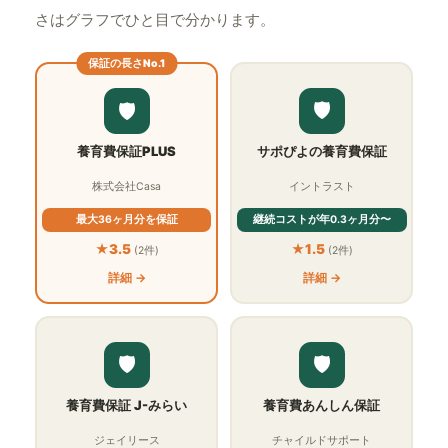
さはグラフでひと目で分かります。
保証の長さNo.1
🛡
🛡
サポぴよの養育費保証
養育費保証PLUS
イントラスト
株式会社Casa
継続コストが年0.3ヶ月分〜
最大36ヶ月分を保証
★1.5
★3.5
(2件)
(2件)
詳細 →
詳細 →
🛡
🛡
養育費保証 J-みらい
養育費あんしん保証
ジェイリース
チャイルドサポート